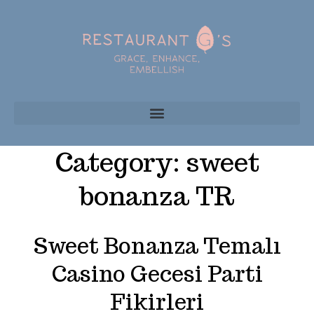
Category:
sweet
bonanza TR
Sweet Bonanza Temalı
Casino Gecesi Parti
Fikirleri