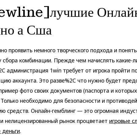
ewline]лучшие Онлай
ино а Сша
но проявить немного творческого подхода и понять
 сбора комбинации. Прежде чем начислять какие-л
C администрация 1win требует от игрока пройти п
цию аккаунта. Это разве%2C что нужно будет пред
пример фото своих документов (паспорта и которых
. Только необходимо для безопасности и противоде
ю средств. Онлайн-гемблинг — это огромная индус
и нелицензированный рынок процветает
игровые с
 деньги
.