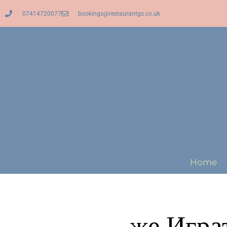
07414720077
bookings@restaurantgs.co.uk
Home
же Игра