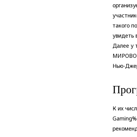
организу
участник
такого п
увидеть 
Далее у 
МИРОВОЙ
Нью-Дже
Прог
К их чис
Gaming%2
рекоменд