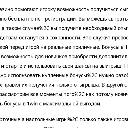
азино помогают игроку возможность получиться сыг
ино бесплатно нет регистрации. Вы можешь сыграть
 а таком случае%2C вы получите необходимый опы
дствам останутся в сохранности. Это служит прево
кой перед игрой на реальные приличные. Бонусы в 1
 возможность для новичков приобрести дополните
 и старте и использовать свои шансы на выигрыш. Н
но использовать купленные бонусы%2C нужно разо
х правил их получения только отыгрыша. В другой 
рассмотрим все моменты того%2C как потому нови
ь бонусы в 1win с максимальной выгодой.
рточные а настольные игры%2C только также игров