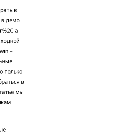
рать в
 в демо
т%2C а
сходной
win –
льные
о только
браться в
статье мы
чкам
ые