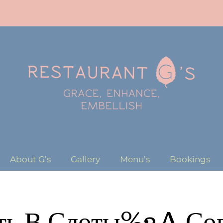
About G’s
Gallery
Menu’s
Bookings
ть В Слоты%3A Со