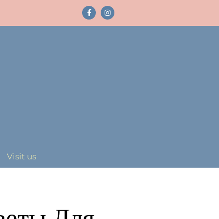
Visit us
веты Для