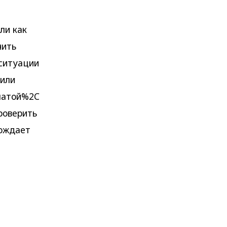
ли как
чить
 ситуации
 или
латой%2C
роверить
вождает
В