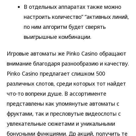
В отдельных аппаратах также можно
настроить количество” “активных линий,
по ним алгоритм будет сверять
выигрышные комбинации.
Игровые автоматы же Pinko Casino обращают
внимание благодаря разнообразию и качеству.
Pinko Casino предлагает слишком 500
различных слотов, среди которых тот найдет
что-то вопреки душе. В ассортименте
представлены как упомянутые автоматы с
фруктами, так и пресловутые видеослоты с
увлекательные сюжетами и уникальными
бонусными функциями. Др акций, получить те