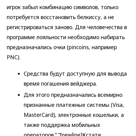
игрок забыл комбинацию символов, только
потребуется восстановить белкиссу, а не
регистрироваться заново. Для человечества в
программе лояльности необходимо набирать
предназначались очки (pincoins, например
PNC).
Средства будут доступную для вывода
время погашения вейджера.
Для этого предназначались всемирно
признанные платежные системы (Visa,
MasterCard), электронные кошельки, а
также поддержка мобильных
операторов.” “[newline]Кстати,