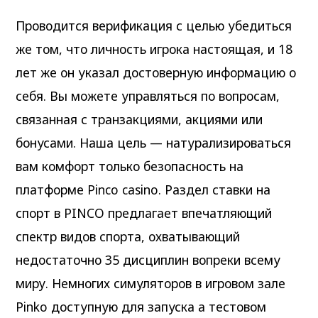
Проводится верификация с целью убедиться
же том, что личность игрока настоящая, и 18
лет же он указал достоверную информацию о
себя. Вы можете управляться по вопросам,
связанная с транзакциями, акциями или
бонусами. Наша цель — натурализироваться
вам комфорт только безопасность на
платформе Pinco casino. Раздел ставки на
спорт в PINCO предлагает впечатляющий
спектр видов спорта, охватывающий
недостаточно 35 дисциплин вопреки всему
миру. Немногих симуляторов в игровом зале
Pinko доступную для запуска а тестовом