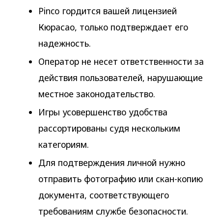
Pinco гордится вашей лицензией
Кюрасао, только подтверждает его
надежность.
Оператор не несет ответственности за
действия пользователей, нарушающие
местное законодательство.
Игры усовершенство удобства
рассортированы судя нескольким
категориям.
Для подтверждения личной нужно
отправить фотографию или скан-копию
документа, соответствующего
требованиям службе безопасности.