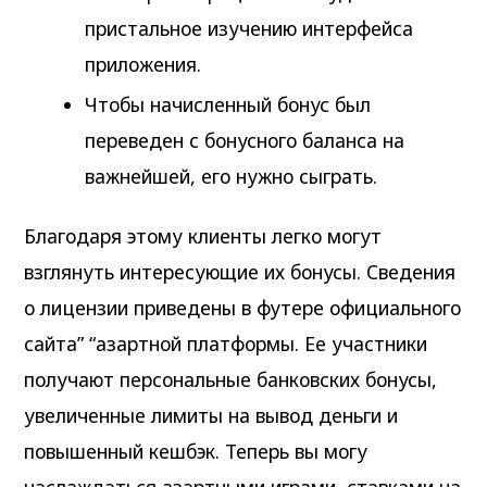
пристальное изучению интерфейса
приложения.
Чтобы начисленный бонус был
переведен с бонусного баланса на
важнейшей, его нужно сыграть.
Благодаря этому клиенты легко могут
взглянуть интересующие их бонусы. Сведения
о лицензии приведены в футере официального
сайта” “азартной платформы. Ее участники
получают персональные банковских бонусы,
увеличенные лимиты на вывод деньги и
повышенный кешбэк. Теперь вы могу