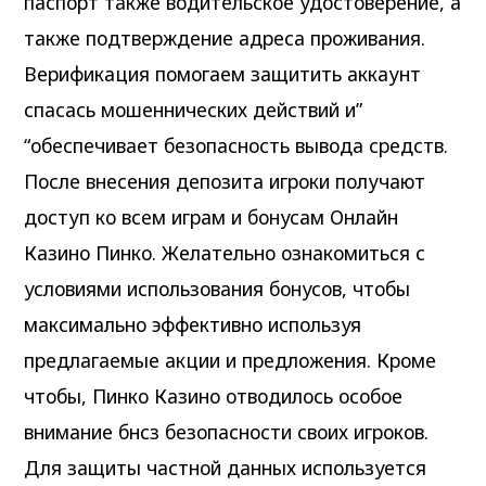
паспорт также водительское удостоверение, а
также подтверждение адреса проживания.
Верификация помогаем защитить аккаунт
спасась мошеннических действий и”
“обеспечивает безопасность вывода средств.
После внесения депозита игроки получают
доступ ко всем играм и бонусам Онлайн
Казино Пинко. Желательно ознакомиться с
условиями использования бонусов, чтобы
максимально эффективно используя
предлагаемые акции и предложения. Кроме
чтобы, Пинко Казино отводилось особое
внимание бнсз безопасности своих игроков.
Для защиты частной данных используется