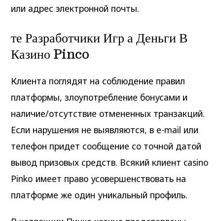
или адрес электронной почты.
те Разработчики Игр а Деньги В
Казино Pinco
Клиента поглядят на соблюдение правил
платформы, злоупотребление бонусами и
наличие/отсутствие отмененных транзакций.
Если нарушения не выявляются, в e-mail или
телефон придет сообщение со точной датой
вывод призовых средств. Всякий клиент casino
Pinko имеет право усовершенствовать на
платформе же один уникальный профиль.