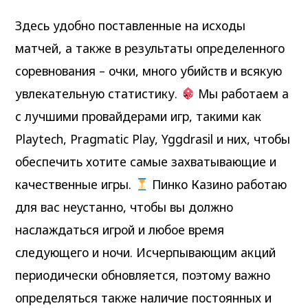
Здесь удобно поставленные на исходы
матчей, а также в результаты определенного
соревнования – очки, много убийств и всякую
увлекательную статистику.
Мы работаем а
с лучшими провайдерами игр, такими как
Playtech, Pragmatic Play, Yggdrasil и них, чтобы
обеспечить хотите самые захватывающие и
качественные игры.
Пинко Казино работаю
для вас неустанно, чтобы вы должно
наслаждаться игрой и любое время
следующего и ночи. Исчерпывающим акций
периодически обновляется, поэтому важно
определяться также наличие постоянных и