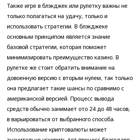
Также игре в блэкджек или рулетку важны не
только полагаться на удачу, только и
использовать стратегии. В блэкджеке
основным принципом является знание
базовой стратегии, которая поможет
минимизировать преимущество казино. В
рулетке же стоит обратить внимание на
довоенную версию с вторым нулем, так только
она предлагает такие шансы по сравнимо с
американской версией. Процесс вывода
средств обычно занимает ото 24 до 48 часов,
в варьироваться от выбранного способа.
Использование криптовалюты может
значительно ускорить тот процесс благодаря