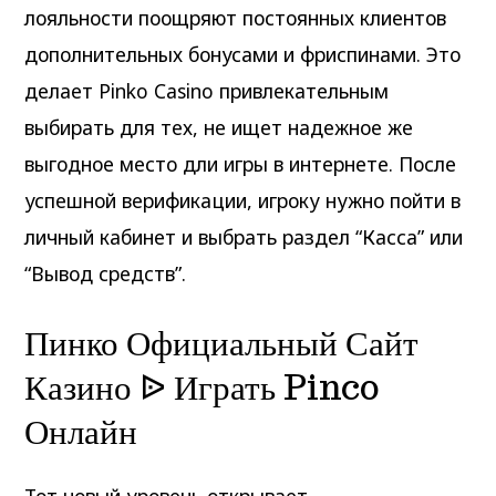
лояльности поощряют постоянных клиентов
дополнительных бонусами и фриспинами. Это
делает Pinko Casino привлекательным
выбирать для тех, не ищет надежное же
выгодное место дли игры в интернете. После
успешной верификации, игроку нужно пойти в
личный кабинет и выбрать раздел “Касса” или
“Вывод средств”.
Пинко Официальный Сайт
Казино ᐉ Играть Pinco
Онлайн
Тот новый уровень открывает