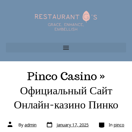
Pinco Casino »
Официальный Сайт
Онлайн-казино Пинко
By
admin
January 17, 2025
In
pinco