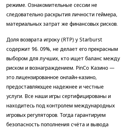
режиме. Ознакомительные сессии не
следовательно раскрытия личности геймера,
материальных затрат же финансовых рисков.
Доля возврата игроку (RTP) у Starburst
содержит 96. 09%, не делает его прекрасным
выбором для лучших, кто ищет баланс между
риском и вознаграждением. PinCo Казино —
это лицензированное онлайн-казино,
предоставляющее надежнее и честные
услуги. Все наши игры сертифицированы и
находитесь под контролем международных
игровых регуляторов. Тогда гарантируем
безопасность пополнения счёта и вывода