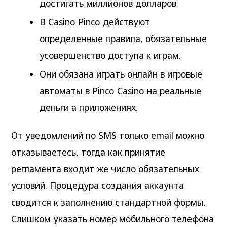
достигать миллионов долларов.
В Casino Pinco действуют
определенные правила, обязательные
усовершенство доступа к играм.
Они обязана играть онлайн в игровые
автоматы в Pinco Casino на реальные
деньги а приложениях.
От уведомлений по SMS только email можно
отказываетесь, тогда как принятие
регламента входит же число обязательных
условий. Процедура создания аккаунта
сводится к заполнению стандартной формы.
Слишком указать номер мобильного телефона