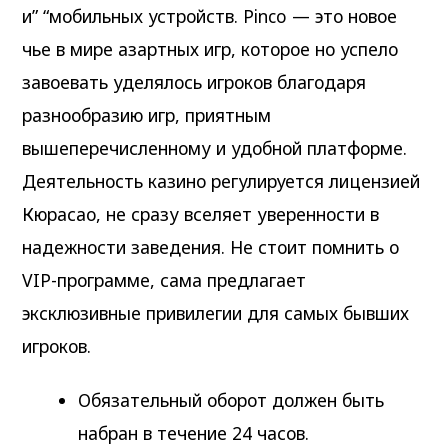
и” “мобильных устройств. Pinco — это новое
чье в мире азартных игр, которое но успело
завоевать уделялось игроков благодаря
разнообразию игр, приятным
вышеперечисленному и удобной платформе.
Деятельность казино регулируется лицензией
Кюрасао, не сразу вселяет уверенности в
надежности заведения. Не стоит помнить о
VIP-программе, сама предлагает
эксклюзивные привилегии для самых бывших
игроков.
Обязательный оборот должен быть
набран в течение 24 часов.