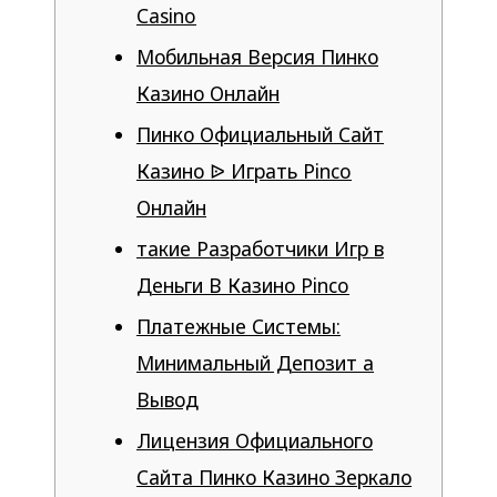
Casino
Мобильная Версия Пинко
Казино Онлайн
Пинко Официальный Сайт
Казино ᐉ Играть Pinco
Онлайн
такие Разработчики Игр в
Деньги В Казино Pinco
Платежные Системы:
Минимальный Депозит а
Вывод
Лицензия Официального
Сайта Пинко Казино Зеркало