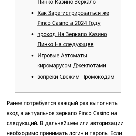
Пинко Казино Зеркало
Как Зарегистрироваться же
Pinco Casino а 2024 Году
проход На Зеркало Казино
Пинко На следующее
Игровые Автоматы
киромарусом Джекпотами
вопреки Свежим Промокодам
Ранее потребуется каждый раз выполнять
вход а актуальное зеркало Pinco Casino на
следующий. В дальнейшем или авторизации
необходимо принимать логин и пароль. Если