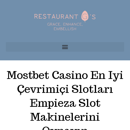
Mostbet Casino En Iyi
Çevrimiçi Slotları
Empieza Slot
Makinelerini