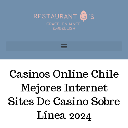
Casinos Online Chile
Mejores Internet
Sites De Casino Sobre
Línea 2024