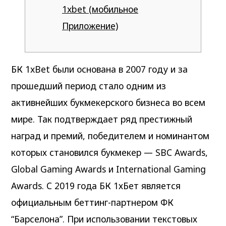
1xbet (мобильное
Приложение)
БК 1xBet были основана в 2007 году и за
прошедший период стало одним из
активнейших букмекерского бизнеса во всем
мире. Так подтверждает ряд престижный
наград и премий, победителем и номинантом
которых становился букмекер — SBC Awards,
Global Gaming Awards и International Gaming
Awards. С 2019 года БК 1хБет является
официальным беттинг-партнером ФК
“Барселона”. При использовании текстовых