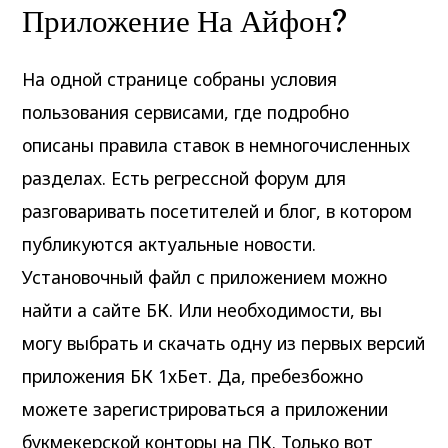
Приложение На Айфон?
На одной странице собраны условия
пользования сервисами, где подробно
описаны правила ставок в немногочисленных
разделах. Есть регрессной форум для
разговаривать посетителей и блог, в котором
публикуются актуальные новости.
Установочный файл с приложением можно
найти а сайте БК. Или необходимости, вы
могу выбрать и скачать одну из первых версий
приложения БК 1хБет. Да, пребезбожно
можете зарегистрироваться а приложении
букмекерской конторы на ПК. Только вот