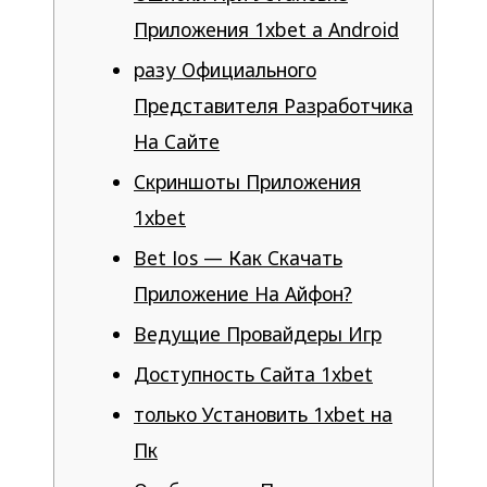
Приложения 1xbet а Android
разу Официального
Представителя Разработчика
На Сайте
Скриншоты Приложения
1xbet
Bet Іos — Как Скачать
Приложение На Айфон?
Ведущие Провайдеры Игр
Доступность Сайта 1xbet
только Установить 1xbet на
Пк