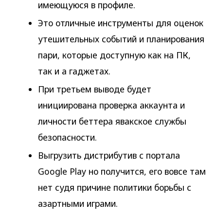
имеющуюся в профиле.
Это отличные инструменты для оценок
утешительных событий и планирования
пари, которые доступную как на ПК,
так и а гаджетах.
При третьем выводе будет
инициирована проверка аккаунта и
личности беттера явакское службы
безопасности.
Выгрузить дистрибутив с портала
Google Play но получится, его вовсе там
нет судя причине политики борьбы с
азартными играми.