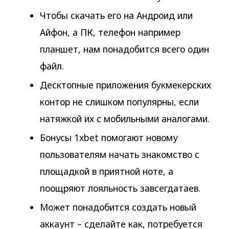
Чтобы скачать его на Андроид или
Айфон, а ПК, телефон например
планшет, нам понадобится всего один
файл.
Десктопные приложения букмекерских
контор не слишком популярны, если
натяжкой их с мобильными аналогами.
Бонусы 1xbet помогают новому
пользователям начать знакомство с
площадкой в приятной ноте, а
поощряют лояльность завсегдатаев.
Может понадобится создать новый
аккаунт – сделайте как, потребуется