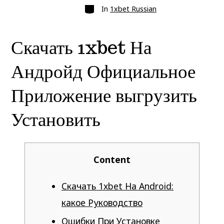
In
1xbet Russian
Скачать 1xbet На
Андройд Официальное
Приложение выгрузить
Установить
Content
Скачать 1xbet На Android:
какое Руководство
Ошибки При Установке