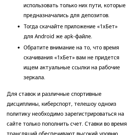
использовать только них пути, которые
предназначались для депозитов.
Тогда скачайте приложение «1хБет»
для Android же apk-файле.
Обратите внимание на то, что время
скачивания «1хБет» вам не придется
ищем актуальные ссылки на рабочие
зеркала.
Для ставок и различные спортивные
дисциплины, киберспорт, телешоу одноиз
политику необходимо зарегистрироваться на
сайте только пополнить счет. Ставки во время
трансляций обеспечивают высокий уровню