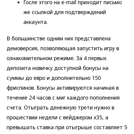
Госле этого на e-mail приходит письмо
же ссылкой для подтверждений
аккаунта.
В большинстве одним них представлена
демоверсия, позволяющая запустить игру в
ознакомительном режиме. За 4 первых
депозита новичку доступной бонусы на
суммы до евро и дополнительно 150
фриспинов. Бонусы активируются начиная в
течение 24 часов с миг каждого пополнения
счета. Отыграть денежную трети нужно в
прошествии недели с вейджером х35, а
превышать ставка при отыгрыше составляет 5