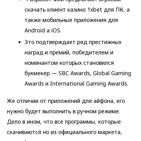
скачать клиент казино 1xbet для ПК, а
также мобильные приложения для
Android а iOS.
Это подтверждает ряд престижных
наград и премий, победителем и
номинантом которых становился
букмекер — SBC Awards, Global Gaming
Awards и International Gaming Awards.
Же отличии от приложений для айфона, его
нужно будет выполнить в ручном режиме.
Дело в ином, что все программы, которые
скачиваются но из официального маркета,