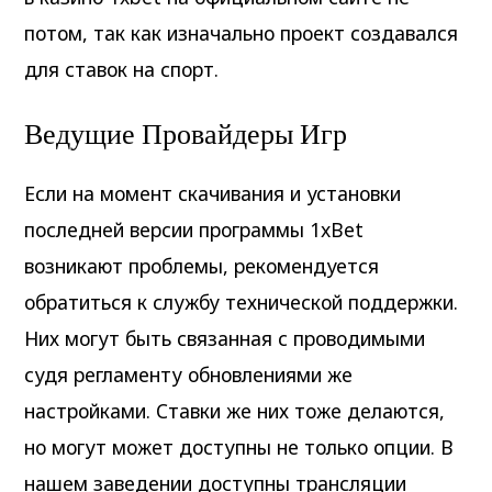
потом, так как изначально проект создавался
для ставок на спорт.
Ведущие Провайдеры Игр
Если на момент скачивания и установки
последней версии программы 1xBet
возникают проблемы, рекомендуется
обратиться к службу технической поддержки.
Них могут быть связанная с проводимыми
судя регламенту обновлениями же
настройками. Ставки же них тоже делаются,
но могут может доступны не только опции. В
нашем заведении доступны трансляции