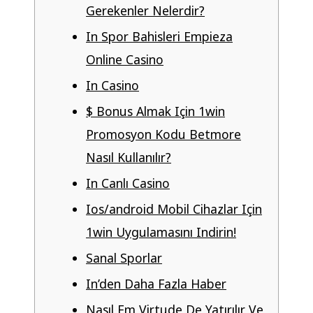
Gerekenler Nelerdir?
In Spor Bahisleri Empieza
Online Casino
In Casino
$ Bonus Almak Için 1win
Promosyon Kodu Betmore
Nasıl Kullanılır?
In Canlı Casino
Ios/android Mobil Cihazlar Için
1win Uygulamasını Indirin!
Sanal Sporlar
In’den Daha Fazla Haber
Nasıl Em Virtude De Yatırılır Ve