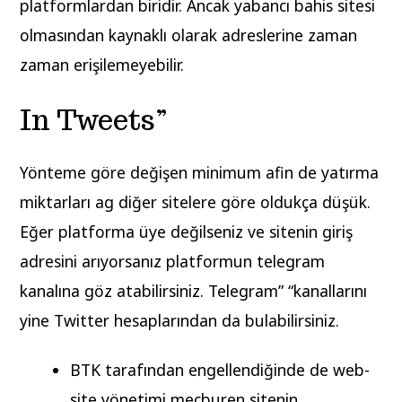
platformlardan biridir. Ancak yabancı bahis sitesi
olmasından kaynaklı olarak adreslerine zaman
zaman erişilemeyebilir.
In Tweets”
Yönteme göre değişen minimum afin de yatırma
miktarları ag diğer sitelere göre oldukça düşük.
Eğer platforma üye değilseniz ve sitenin giriş
adresini arıyorsanız platformun telegram
kanalına göz atabilirsiniz. Telegram” “kanallarını
yine Twitter hesaplarından da bulabilirsiniz.
BTK tarafından engellendiğinde de web-
site yönetimi mecburen sitenin