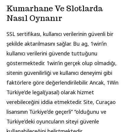
Kumarhane Ve Slotlarda
Nasıl Oynanır
SSL sertifikası, kullanıcı verilerinin güvenli bir
şekilde aktarılmasını sağlar. Bu ag, 1win’in
kullanıcı verilerini güvende tuttuğunu
göstermektedir. 1win’in gerçek olup olmadığı,
sitenin güvenilirliği ve kullanıcı deneyimi gibi
faktörlere göre değerlendirilebilir. Ancak, 1Win
Türkiye’de legal(yasal) olarak hizmet
verebileceğini iddia etmektedir. Site, Curaçao
lisansının Türkiye’de geçerli” “olduğunu ve
Türkiye’deki oyuncuların siteyi güvenle
kullanabileceğini belirtmektedir.