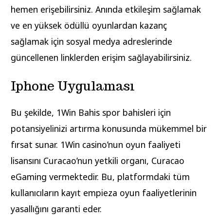
hemen erişebilirsiniz. Anında etkileşim sağlamak
ve en yüksek ödüllü oyunlardan kazanç
sağlamak için sosyal medya adreslerinde
güncellenen linklerden erişim sağlayabilirsiniz.
Iphone Uygulaması
Bu şekilde, 1Win Bahis spor bahisleri için
potansiyelinizi artırma konusunda mükemmel bir
fırsat sunar. 1Win casino’nun oyun faaliyeti
lisansını Curacao’nun yetkili organı, Curacao
eGaming vermektedir. Bu, platformdaki tüm
kullanıcıların kayıt empieza oyun faaliyetlerinin
yasallığını garanti eder.