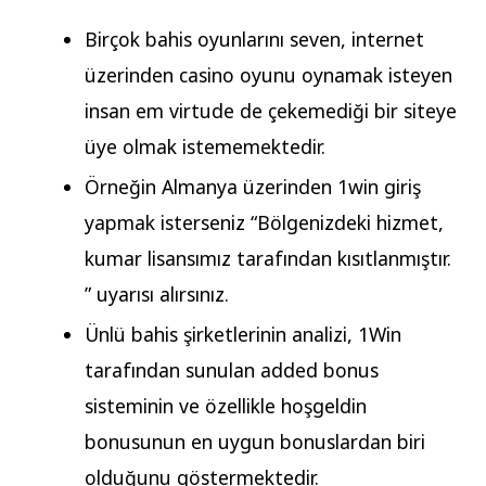
Birçok bahis oyunlarını seven, internet
üzerinden casino oyunu oynamak isteyen
insan em virtude de çekemediği bir siteye
üye olmak istememektedir.
Örneğin Almanya üzerinden 1win giriş
yapmak isterseniz “Bölgenizdeki hizmet,
kumar lisansımız tarafından kısıtlanmıştır.
” uyarısı alırsınız.
Ünlü bahis şirketlerinin analizi, 1Win
tarafından sunulan added bonus
sisteminin ve özellikle hoşgeldin
bonusunun en uygun bonuslardan biri
olduğunu göstermektedir.