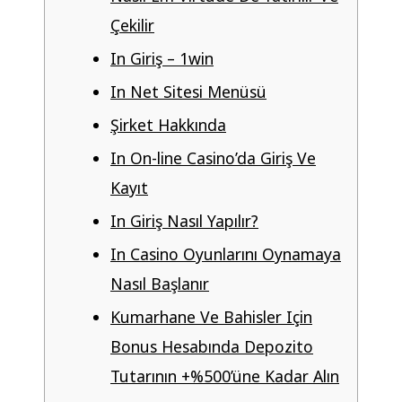
Çekilir
In Giriş – 1win
In Net Sitesi Menüsü
Şirket Hakkında
In On-line Casino’da Giriş Ve
Kayıt
In Giriş Nasıl Yapılır?
In Casino Oyunlarını Oynamaya
Nasıl Başlanır
Kumarhane Ve Bahisler Için
Bonus Hesabında Depozito
Tutarının +%500’üne Kadar Alın