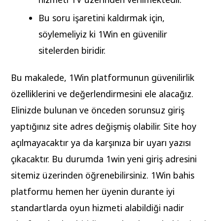
Bu soru işaretini kaldırmak için,
söylemeliyiz ki 1Win en güvenilir
sitelerden biridir.
Bu makalede, 1Win platformunun güvenilirlik
özelliklerini ve değerlendirmesini ele alacağız.
Elinizde bulunan ve önceden sorunsuz giriş
yaptığınız site adres değişmiş olabilir. Site hoy
açılmayacaktır ya da karşınıza bir uyarı yazısı
çıkacaktır. Bu durumda 1win yeni giriş adresini
sitemiz üzerinden öğrenebilirsiniz. 1Win bahis
platformu hemen her üyenin durante iyi
standartlarda oyun hizmeti alabildiği nadir