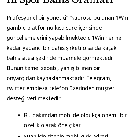
Profesyonel bir yönetici” “kadrosu bulunan 1Win
gamble platformu kısa süre içerisinde
güncellemelerini yapabilmektedir. 1Win her ne
kadar yabancı bir bahis şirketi olsa da kaçak
bahis sitesi şeklinde muamele görmektedir.
Bunun temel sebebi, yanlış bilinen bir
önyargıdan kaynaklanmaktadır. Telegram,
twitter empieza telefon üzerinden müşteri
desteği verilmektedir.
Bu bakımdan mobilde oldukça önemli bir
özellik olarak öne çıkar.
Şuan için sitenin mobil giriş adresi