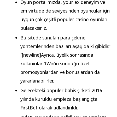
Oyun portalımızda, your ex deneyim ve
em virtude de seviyesinden oyuncular için
uygun çok çeşitli popüler casino oyunları
bulacaksınız.
Bu sitede sunulan para çekme
yöntemlerinden bazıları aşağıda ki gibidir.”
“[newline]Ayrıca, üyelik sonrasında
kullanıcılar 1Win’in sunduğu özel
promosyonlardan ve bonuslardan da
yararlanabilirler.
Gelecekteki popüler bahis şirketi 2016
yılında kuruldu empieza başlangıçta
FirstBet olarak adlandırıldı.