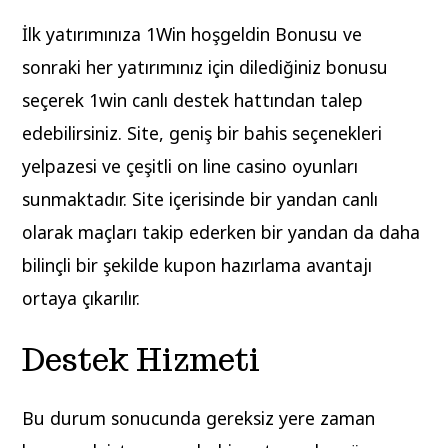
İlk yatırımınıza 1Win hoşgeldin Bonusu ve
sonraki her yatırımınız için dilediğiniz bonusu
seçerek 1win canlı destek hattından talep
edebilirsiniz. Site, geniş bir bahis seçenekleri
yelpazesi ve çeşitli on line casino oyunları
sunmaktadır. Site içerisinde bir yandan canlı
olarak maçları takip ederken bir yandan da daha
bilinçli bir şekilde kupon hazırlama avantajı
ortaya çıkarılır.
Destek Hizmeti
Bu durum sonucunda gereksiz yere zaman