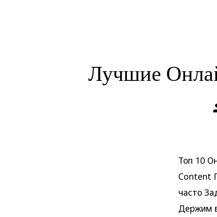
Лучшие Онлай
Топ 10 О
Content 
часто За
Держим в