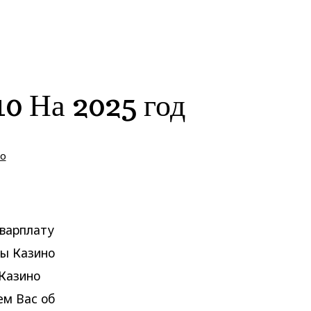
0 На 2025 год
но
кварплату
ры Казино
 Казино
ем Вас об