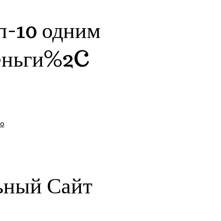
п-10 одним
деньги%2C
но
ьный Сайт