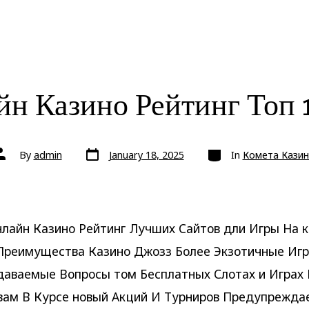
н Казино Рейтинг Топ 1
By
admin
January 18, 2025
In
Комета Кази
нлайн Казино Рейтинг Лучших Сайтов дли Игры На 
Преимущества Казино Джозз Более Экзотичные Иг
даваемые Вопросы том Бесплатных Слотах и Играх
ам В Курсе новый Акций И Турниров Предупрежда