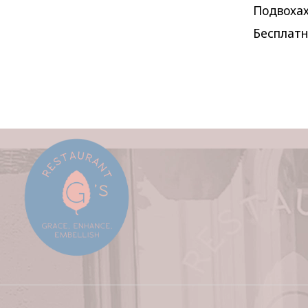
Подвохах
Бесплатн