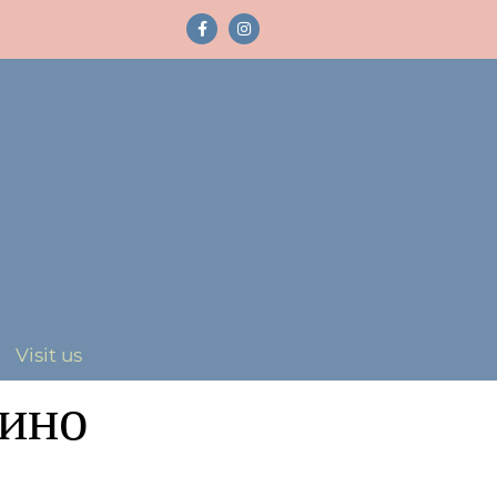
Visit us
зино