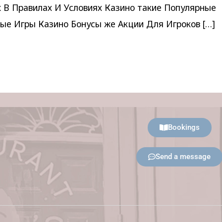
 В Правилах И Условиях Казино такие Популярные
ые Игры Казино Бонусы же Акции Для Игроков […]
Bookings
Send a message