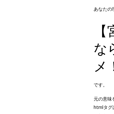
あなたの
【
な
メ
です。
元の意味
html