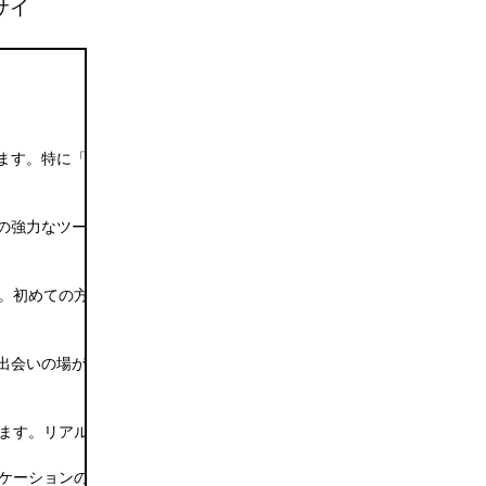
サイ
す。特に「宮城 出会い 爆サイ」は、出会いを見つけるための一つの
の強力なツールです。地元の情報を元に、共通の関心を持った人々との出
。初めての方でも安全に出会いを楽しめる環境が整っています。

会いの場がどのようなものかを事前に知ることができます。「宮城 出
ます。リアルでの出会いのチャンスを増やし、さらに深い交友関係を築
ニケーションの機会を探している場合に、最適な選択肢となるでしょう