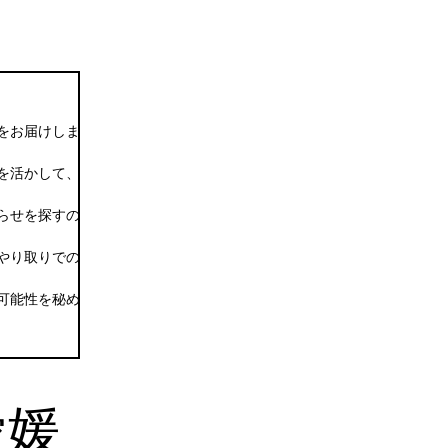
をお届けします。出会い系サイトは、簡単に新しい人と出会うための素晴
を活かして、多様な出会いを提供しています。このプラットフォームを活
らせを探すのに最適です。イベント情報をチェックすることで、共通の趣
やり取りでの注意点を確認しましょう。個人情報を守るための基本的な
可能性を秘めています。キーワード「長崎 出会い 爆サイ」を有効に
愛媛