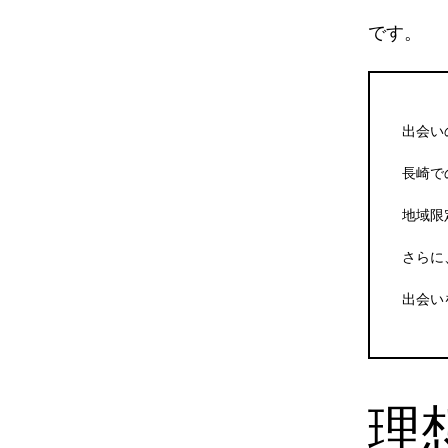
です。
出会い
長崎で
地域限
さらに
出会い
理