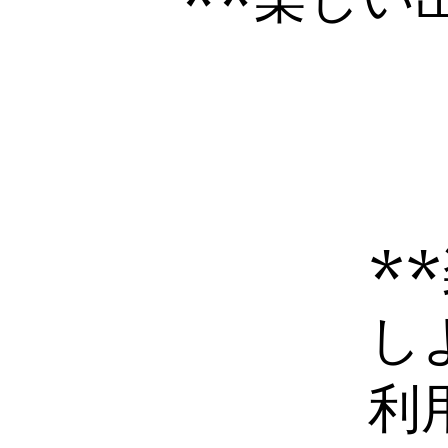
*
し
利