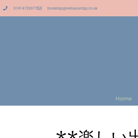
07414720077
bookings@restaurantgs.co.uk
Home
**楽しい