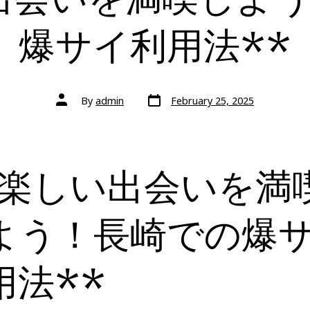
爆サイ利用法**
By
admin
February 25, 2025
*楽しい出会いを満
よう！長崎での爆
用法**