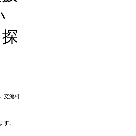
い
を探
に交流可
ます。